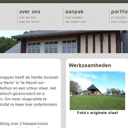
over ons
aanpak
portfo
wie we zijn
hoe pakken
projecten
wat we doen
we zaken aan
ons uitge
Werkzaamheden
tsnappen heeft de familie Gousset
 Merle” in “le Mesnil-sur-
enhuis en een schuur staan. Het
tastisch gerenoveerd en is
en. Om meer slaapruimte te
 zodat nu twee luxe onderkomens
Foto's originele staat
ikking over 2 tweepersoons