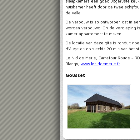
slaapkamers een goed uitgeruste keuk
huiskamer heeft door de twee schijfpui
de vallei.
De verbouw is zo ontworpen dat in een
worden verbouwd. Op de verdieping is
kamer appartement te maken.
De locatie van deze gîte is ronduit go
d’Auge en op slechts 20 min van het str
Le Nid de Merle, Carrefour Rouge – RD
Blangy,
www.leniddemerle.fr
Gousset