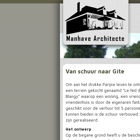
Van schuur naar Gîte
Om aan het drukke Parijse leven te on
een terrein gekocht genaamd “Le Nid de
Blangy” waarop een woning, een vriend
vriendenhuis is door de eigenaren fan
geschikt voor de verhuur tot 5 person
kunnen bieden is de schuur verbouwd
zijn gerealiseerd.
Het ontwerp
Op de begane grond heeft u de besch