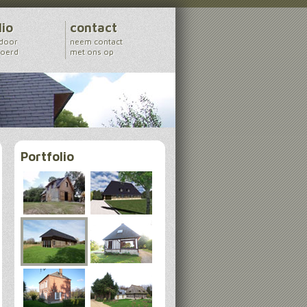
lio
contact
 door
neem contact
voerd
met ons op
Portfolio