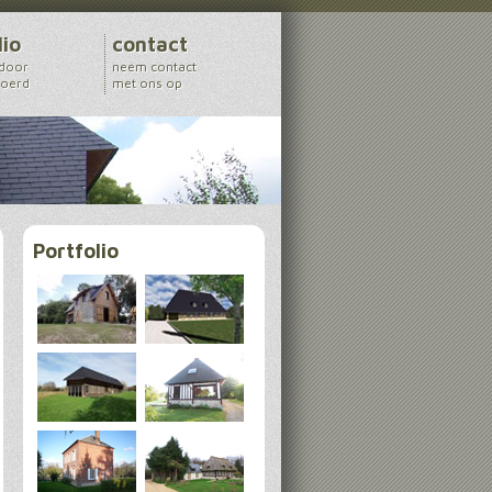
lio
contact
 door
neem contact
voerd
met ons op
Portfolio