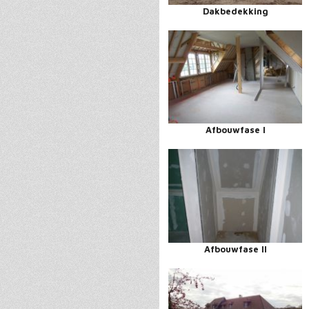
Dakbedekking
Afbouwfase I
Afbouwfase II