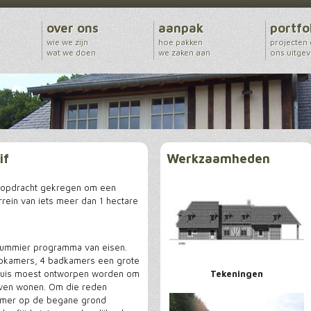
over ons
aanpak
portfo
wie we zijn
hoe pakken
projecten
wat we doen
we zaken aan
ons uitge
if
Werkzaamheden
 opdracht gekregen om een
rein van iets meer dan 1 hectare
ummier programma van eisen.
apkamers, 4 badkamers een grote
huis moest ontworpen worden om
Tekeningen
jven wonen. Om die reden
mer op de begane grond