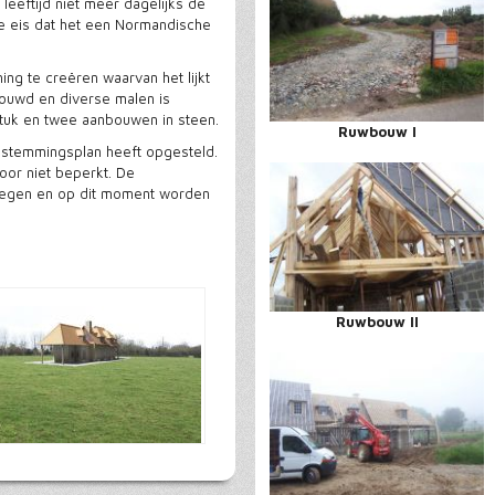
leeftijd niet meer dagelijks de
e eis dat het een Normandische
ing te creëren waarvan het lijkt
bouwd en diverse malen is
tuk en twee aanbouwen in steen.
Ruwbouw I
bestemmingsplan heeft opgesteld.
oor niet beperkt. De
egen en op dit moment worden
Ruwbouw II