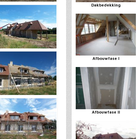
Dakbedekking
Afbouwfase I
Afbouwfase II