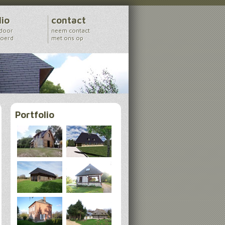
lio
contact
 door
neem contact
voerd
met ons op
Portfolio